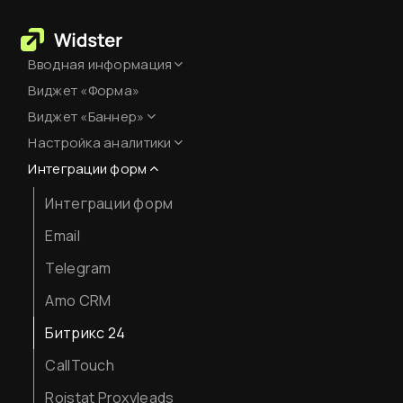
Вводная информация
Виджет «Форма»
База знаний
Виджет «Баннер»
Создание аккаунта
Настройка аналитики
Оформление
Оплата сервиса
Интеграции форм
Настройка Яндекс.Метрики
Код виджета
Интеграции форм
JavaScript-события для
целей
Вставка кода на сайт
Email
Как смотреть аналитику
Telegram
Amo CRM
Битрикс 24
CallTouch
Roistat Proxyleads