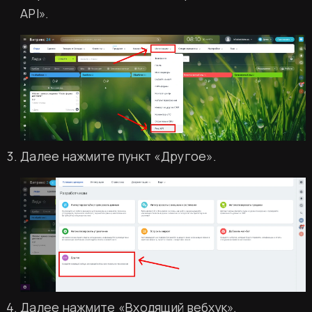
API».
Далее нажмите пункт «Другое».
Далее нажмите «Входящий вебхук».