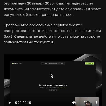
был запущен 20 января 2025 года. Текущая версия
документации соответствует дате её создания и будет
регулярно обновляться и дополняться.
Программное обеспечение сервиса Widster
распространяется в виде интернет-сервиса по модели
SaaS. Специальные действия по установке на стороне
пользователя не требуются.
Вводная информация
Согласен
База знаний
Создание аккаунта
Оплата сервиса
Код виджета
Финальный ужин Два шефа – одна кухня
Хотите приобщиться к миру высокой кухни и
Вставка кода на сайт
стать частью события?