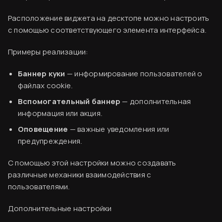
Расположение виджета на десктопе можно настроить
с помощью соответствующего элемента интерфейса.
Примеры реализации:
Баннер куки
— информирование пользователей о
файлах cookie.
Вспомогательный баннер
— дополнительная
информация или акция.
Оповещение
— важные уведомления или
Вводная информация
предупреждения.
База знаний
С помощью этой настройки можно создавать
различные механики взаимодействия с
Создание аккаунта
пользователями.
Оплата сервиса
Виджет «Баннер» и все его настройки
Дополнительные настройки
Код виджета
1. Оформление