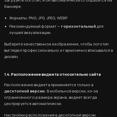
Загрузите логотип, и он автоматически отобразится на
баннере.
Форматы: PNG, JPG, JPEG, WEBP
Рекомендуемый формат —
горизонтальный
для
лучшей визуализации.
Выберите качественное изображение, чтобы логотип
Финальный ужин Два шефа – одна кухня
выглядел профессионально и гармонично вписывался в
Хотите приобщиться к миру высокой кухни и
дизайн.
стать частью события?
1.4. Расположение виджета относительно сайта
Подробнее
Расположение виджета применяется только в
десктопной версии
. В мобильной версии, из-за
ограниченного размера экрана, виджет всегда
центрируется автоматически.
Настройки расположения в десктопной версии