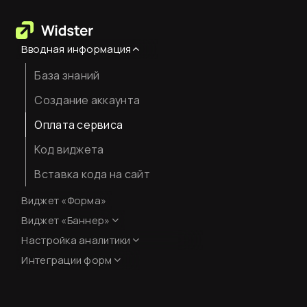
Вводная информация
База знаний
Создание аккаунта
Оплата сервиса
Код виджета
Вставка кода на сайт
Виджет «Форма»
Виджет «Баннер»
Настройка аналитики
Оформление
Интеграции форм
Настройка Яндекс.Метрики
Интеграции форм
JavaScript-события для
целей