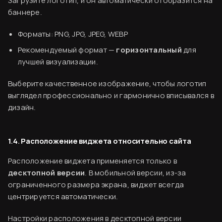
Загрузите логотип, и он автоматически отобразится на
баннере.
Форматы: PNG, JPG, JPEG, WEBP
Рекомендуемый формат —
горизонтальный
для
лучшей визуализации.
Выберите качественное изображение, чтобы логотип
Финальный ужин Два шефа – одна кухня
выглядел профессионально и гармонично вписывался в
Хотите приобщиться к миру высокой кухни и
дизайн.
стать частью события?
1.4. Расположение виджета относительно сайта
Подробнее
Расположение виджета применяется только в
десктопной версии
. В мобильной версии, из-за
ограниченного размера экрана, виджет всегда
центрируется автоматически.
Настройки расположения в десктопной версии