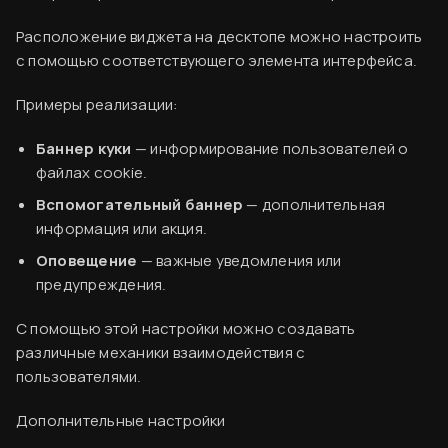
Расположение виджета на десктопе можно настроить
с помощью соответствующего элемента интерфейса.
Примеры реализации:
Баннер куки
— информирование пользователей о
файлах cookie.
Вспомогательный баннер
— дополнительная
информация или акция.
Оповещение
— важные уведомления или
Вводная информация
предупреждения.
База знаний
С помощью этой настройки можно создавать
различные механики взаимодействия с
Создание аккаунта
пользователями.
Оплата сервиса
Виджет «Баннер» и все его настройки
Дополнительные настройки
Код виджета
1. Оформление