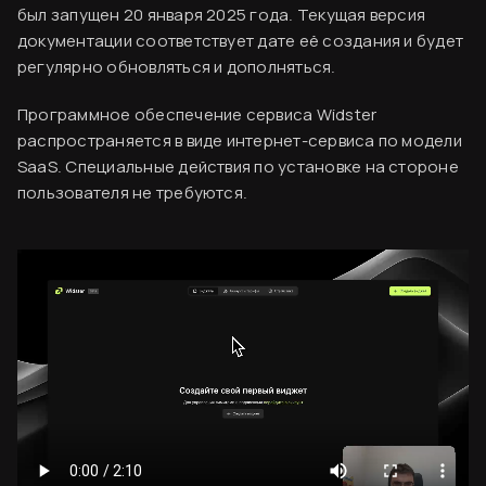
был запущен 20 января 2025 года. Текущая версия
документации соответствует дате её создания и будет
регулярно обновляться и дополняться.
Программное обеспечение сервиса Widster
распространяется в виде интернет-сервиса по модели
SaaS. Специальные действия по установке на стороне
пользователя не требуются.
Вводная информация
Согласен
База знаний
Создание аккаунта
Оплата сервиса
Код виджета
Финальный ужин Два шефа – одна кухня
Хотите приобщиться к миру высокой кухни и
Вставка кода на сайт
стать частью события?