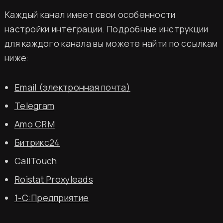
Каждый канал имеет свои особенности
настройки интеграции. Подробные инструкции
для каждого канала вы можете найти по ссылкам
ниже:
Email (электронная почта)
Telegram
Amo CRM
Битрикс24
CallTouch
Roistat Proxyleads
ин Два шефа – одна кухня
1-С:Предприятие
щиться к миру высокой кухни и стать частью 