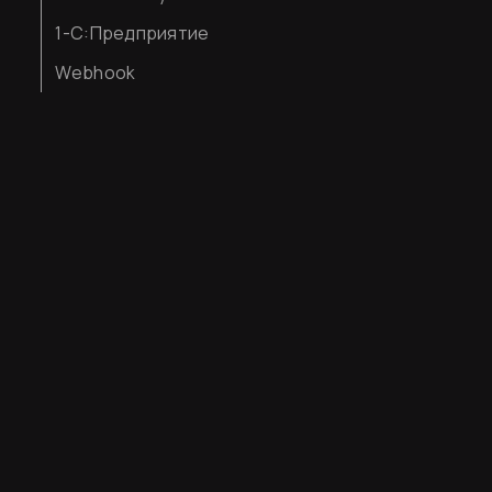
1-С:Предприятие
Webhook
Согласен
Финальный уж
Хотите приоб