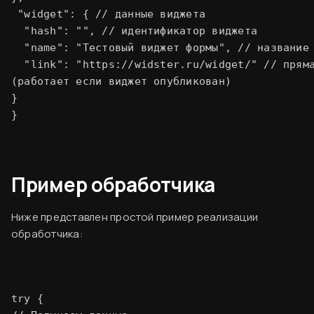
 "widget": { // данные виджета

  "hash": "
", // идентификатор виджета

  "name": "Тестовый виджет формы", // название 
  "link": "https://widster.ru/widget/
" // пряма
(работает если виджет опубликован)

}

Пример обработчика
Ниже представлен простой пример реализации
обработчика:
try {
