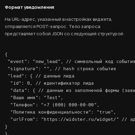
Формат уведомления
На URL-адрес, указанный в настройках виджета,
отправляется POST-запрос. Тело запроса
представляет собой JSON со следующей структурой:
{

 "event": "new_lead", // символьный код события
 "signature": "
", // hash строка события

 "lead": { // данные лида

  "id": 0, // идентификатор лида

  "data": { // данные из заполненой формы (зави
  "Ваше имя": "Test",

  "Телефон": "+7 (000) 000-00-00",

  "Политика конфиденциальности": "true",

  "urlFrom": "https://widster.ru/widget/
" // а
}

},
