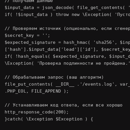
// Получаем данные

$input_data = json_decode( file_get_contents( '
if( !$input_data ) throw new \Exception( 'Пусто
// Проверяем источник (опционально, если сгенер
$secret_key = '
';

$expected_signature = hash_hmac( 'sha256', $inp
['hash'].$input_data['lead']['id'], $secret_key
if( !hash_equals( $expected_signature, $input_d
\Exception( 'Проверка подлинности не пройдена.'
// Обрабатываем запрос (ваш алгоритм)

file_put_contents( __DIR__ .'/events.log', var_
.PHP_EOL, FILE_APPEND );

// Устанавливаем код ответа, если все хорошо

http_response_code(200);

}catch( \Exception $Exception ) {
