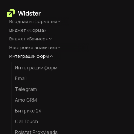
Вводная информация
Виджет «Форма»
База знаний
Виджет «Баннер»
Создание аккаунта
Настройка аналитики
Оформление
Оплата сервиса
Интеграции форм
Настройка Яндекс.Метрики
Код виджета
Интеграции форм
JavaScript-события для
целей
Вставка кода на сайт
Email
Как смотреть аналитику
Telegram
Amo CRM
Битрикс 24
CallTouch
Roistat Proxyleads