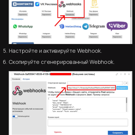
Настройте и активируйте Webhook.
Скопируйте сгенерированный Webhook.