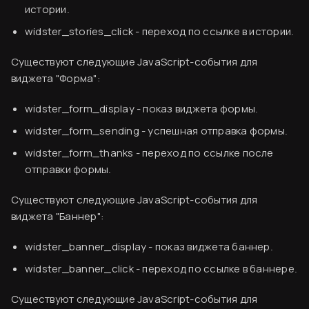
истории.
Подробнее
widster_stories_click
- переход по ссылке в истории.
Существуют следующие JavaScript-события для
виджета "Форма":
widster_form_display
- показ виджета формы.
widster_form_sending
- успешная отправка формы.
widster_form_thanks
- переход по ссылке после
отправки формы.
Существуют следующие JavaScript-события для
виджета "Баннер":
Вводная информация
widster_banner_display
- показ виджета баннер.
База знаний
Настройка аналитики в Яндекс.Метрика
widster_banner_click
- переход по ссылке в баннере.
Создание аккаунта
Как узнать свой счетчик Яндекс.Метрики
Существуют следующие JavaScript-события для