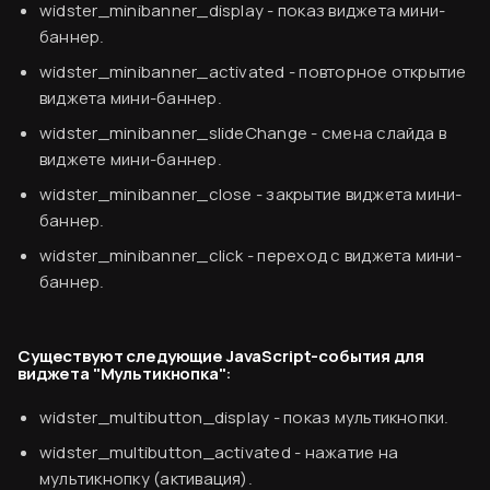
widster_minibanner_display
- показ виджета мини-
Согласен
баннер.
widster_minibanner_activated
- повторное открытие
виджета мини-баннер.
widster_minibanner_slideChange
- смена слайда в
виджете мини-баннер.
widster_minibanner_close
- закрытие виджета мини-
баннер.
widster_minibanner_click
- переход с виджета мини-
баннер.
Существуют следующие JavaScript-события для
виджета "Мультикнопка":
widster_multibutton_display
- показ мультикнопки.
widster_multibutton_activated
- нажатие на
мультикнопку (активация).