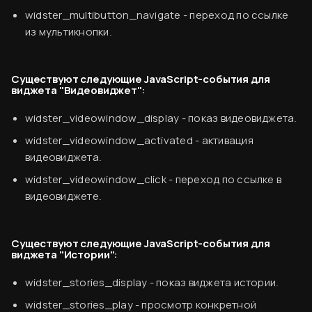
widster_multibutton_navigate
- переход по ссылке
из мультикнопки.
Существуют следующие JavaScript-события для
виджета "Видеовиджет":
widster_videowindow_display
- показ видеовиджета.
widster_videowindow_activated
- активация
видеовиджета.
widster_videowindow_click
- переход по ссылке в
видеовиджете.
Существуют следующие JavaScript-события для
виджета "Истории":
Финальный ужин Два шефа – одна кухня
Хотите приобщиться к миру высокой кухни и
widster_stories_display
- показ виджета истории.
стать частью события?
widster_stories_play
- просмотр конкретной