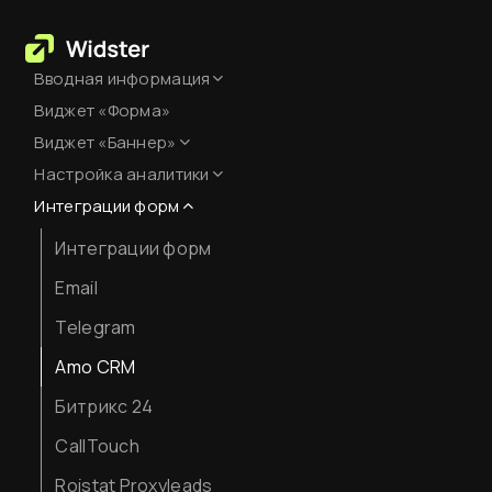
Вводная информация
Виджет «Форма»
База знаний
Виджет «Баннер»
Создание аккаунта
Настройка аналитики
Оформление
Оплата сервиса
Интеграции форм
Настройка Яндекс.Метрики
Код виджета
Интеграции форм
JavaScript-события для
целей
Вставка кода на сайт
Email
Как смотреть аналитику
Telegram
Amo CRM
Битрикс 24
CallTouch
Roistat Proxyleads