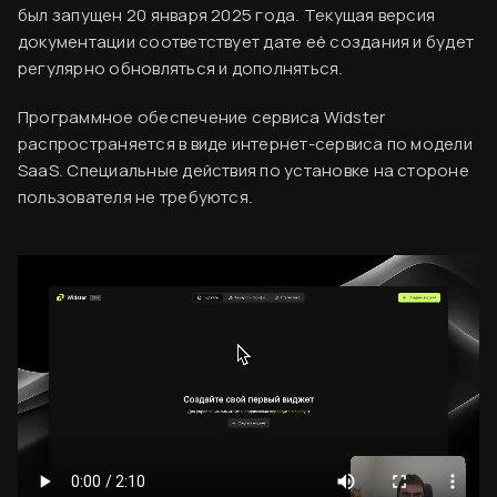
был запущен 20 января 2025 года. Текущая версия
документации соответствует дате её создания и будет
регулярно обновляться и дополняться.
Программное обеспечение сервиса Widster
распространяется в виде интернет-сервиса по модели
SaaS. Специальные действия по установке на стороне
пользователя не требуются.
Вводная информация
Согласен
База знаний
Создание аккаунта
Оплата сервиса
Код виджета
Финальный ужин Два шефа – одна кухня
Хотите приобщиться к миру высокой кухни и
Вставка кода на сайт
стать частью события?