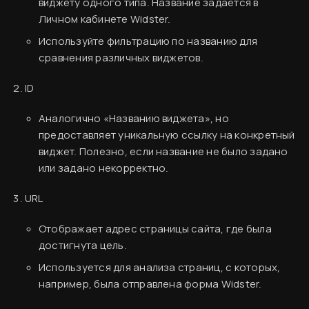
виджету одного типа. Название задаётся в
Личном кабинете Widster.
Используйте фильтрацию по названию для
сравнения различных виджетов.
ID
Аналогично «Названию виджета», но
предоставляет уникальную ссылку на конкретный
виджет. Полезно, если название не было задано
или задано некорректно.
URL
Финальный ужин Два шефа – одна кухня
Хотите приобщиться к миру высокой кухни и
Отображает адрес страницы сайта, где была
стать частью события?
Вводная информация
достигнута цель.
База знаний
Используется для анализа страниц, с которых,
Подробнее
например, была отправлена форма Widster.
Создание аккаунта