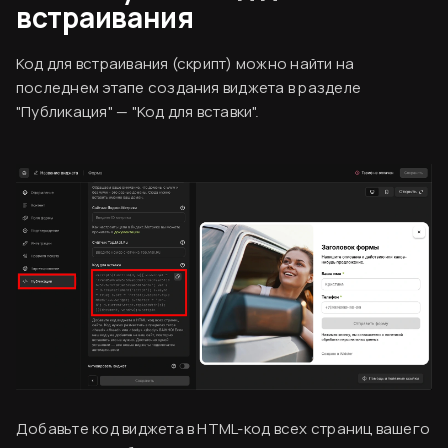
встраивания
Код для встраивания (скрипт) можно найти на
последнем этапе создания виджета в разделе
"Публикация" — "Код для вставки".
Согласен
Вводная информация
База знаний
Создание аккаунта
Оплата сервиса
Добавьте код виджета в HTML-код всех страниц вашего
Финальный ужин Два шефа – одна кухня
Код виджета