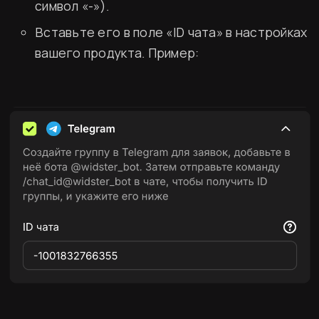
символ «-»).
Вставьте его в поле «ID чата» в настройках
вашего продукта. Пример:
ин Два шефа – одна кухня
щиться к миру высокой кухни и стать частью 