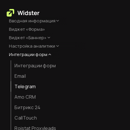
Вводная информация
Виджет «Форма»
База знаний
Виджет «Баннер»
Создание аккаунта
Настройка аналитики
Оформление
Оплата сервиса
Интеграции форм
Настройка Яндекс.Метрики
Код виджета
Интеграции форм
JavaScript-события для
целей
Вставка кода на сайт
Email
Как смотреть аналитику
Telegram
Amo CRM
Битрикс 24
CallTouch
Roistat Proxyleads