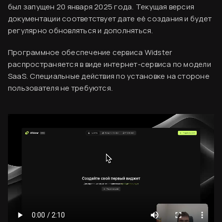
был запущен 20 января 2025 года. Текущая версия
документации соответствует дате её создания и будет
регулярно обновляться и дополняться.
Программное обеспечение сервиса Widster
распространяется в виде интернет-сервиса по модели
SaaS. Специальные действия по установке на стороне
пользователя не требуются.
Вводная информация
Согласен
База знаний
Создание аккаунта
Оплата сервиса
Код виджета
Финальный ужин Два шефа – одна кухня
Хотите приобщиться к миру высокой кухни и
Вставка кода на сайт
стать частью события?