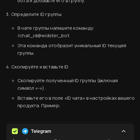
бота и добавьте его в группу.
Вводная информация
Определите ID группы
База знаний
В чате группы напишите команду:
Создание аккаунта
/chat_id@widster_bot
.
Оплата сервиса
Эта команда отобразит уникальный ID текущей
группы.
Код виджета
Вставка кода на сайт
Скопируйте и вставьте ID
Виджет «Форма»
Скопируйте полученный ID группы (включая
Виджет «Баннер»
символ «-»).
Настройка аналитики
Оформление
Вставьте его в поле «ID чата» в настройках вашего
Согласен
Интеграции форм
Настройка Яндекс.Метрики
продукта. Пример:
Интеграции форм
JavaScript-события для целей
Email
Как смотреть аналитику
Telegram