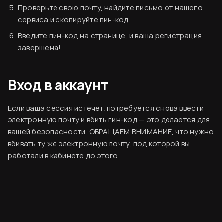
Проверьте свою почту, найдите письмо от нашего
сервиса и скопируйте пин-код.
Введите пин-код на странице, и ваша регистрация
завершена!
Вводная информация
База знаний
Вход в аккаунт
Согласен
Создание аккаунта
Оплата сервиса
Если ваша сессия истечет, потребуется снова ввести
электронную почту и вбить пин-код — это делается для
Код виджета
вашей безопасности. ОБРАЩАЕМ ВНИМАНИЕ, что нужно
Финальный ужин Два шефа – одна кухня
Вставка кода на сайт
вбивать ту же электронную почту, под которой вы
Хотите приобщиться к миру высокой кухни и
работали в кабинете до этого.
Виджет «Форма»
стать частью события?
Виджет «Баннер»
Создание аккаунта
Настройка аналитики
Оформление
Подробнее
Вход в аккаунт
Интеграции форм
Настройка Яндекс.Метрики
Интеграции форм