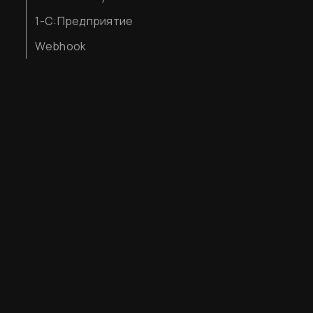
1-С:Предприятие
Webhook
Согласен
Финальный уж
Хотите приоб