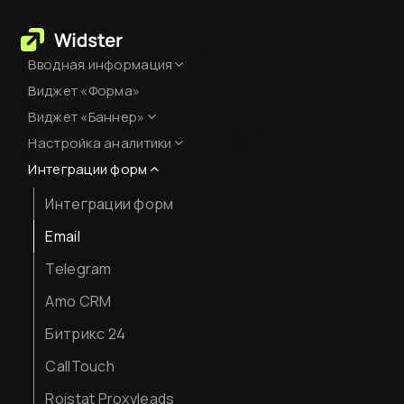
Вводная информация
Виджет «Форма»
База знаний
Виджет «Баннер»
Создание аккаунта
Настройка аналитики
Оформление
Оплата сервиса
Интеграции форм
Настройка Яндекс.Метрики
Код виджета
Интеграции форм
JavaScript-события для
целей
Вставка кода на сайт
Email
Как смотреть аналитику
Telegram
Amo CRM
Битрикс 24
CallTouch
Roistat Proxyleads