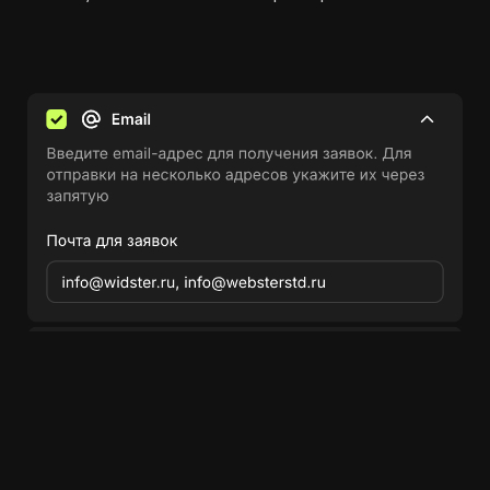
ин Два шефа – одна кухня
щиться к миру высокой кухни и стать частью 