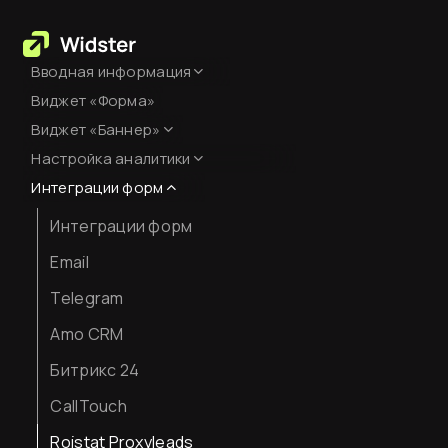
Вводная информация
Виджет «Форма»
База знаний
Виджет «Баннер»
Создание аккаунта
Настройка аналитики
Оформление
Оплата сервиса
Интеграции форм
Настройка Яндекс.Метрики
Код виджета
Интеграции форм
JavaScript-события для
целей
Вставка кода на сайт
Email
Как смотреть аналитику
Telegram
Amo CRM
Битрикс 24
CallTouch
Roistat Proxyleads