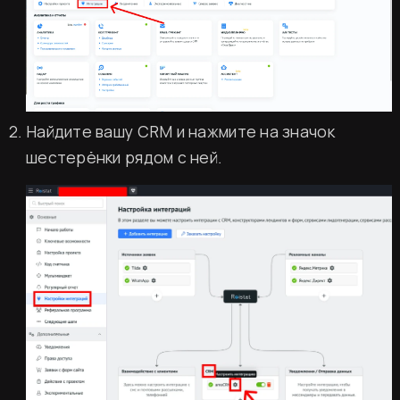
Найдите вашу CRM и нажмите на значок
шестерёнки рядом с ней.