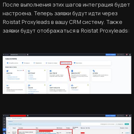
После выполнения этих шагов интеграция будет
настроена. Теперь заявки будут идти через
Roistat Proxyleads в вашу CRM систему. Также
заявки будут отображаться в Roistat Proxyleads:
ин Два шефа – одна кухня
щиться к миру высокой кухни и стать частью 