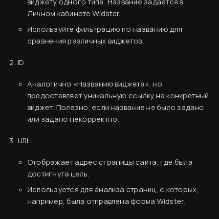
виджету одного типа. Название задаётся в
Личном кабинете Widster.
Используйте фильтрацию по названию для
сравнения различных виджетов.
ID
Аналогично «Названию виджета», но
предоставляет уникальную ссылку на конкретный
виджет. Полезно, если название не было задано
или задано некорректно.
URL
Финальный ужин Два шефа – одна кухня
Хотите приобщиться к миру высокой кухни и
Отображает адрес страницы сайта, где была
стать частью события?
Вводная информация
достигнута цель.
База знаний
Используется для анализа страниц, с которых,
Подробнее
например, была отправлена форма Widster.
Создание аккаунта