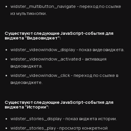
widster_multibutton_navigate
- переход по ссылке
из мультикнопки.
Существуют следующие JavaScript-события для
виджета "Видеовиджет":
widster_videowindow_display
- показ видеовиджета.
widster_videowindow_activated
- активация
видеовиджета.
widster_videowindow_click
- переход по ссылке в
видеовиджете.
Существуют следующие JavaScript-события для
виджета "Истории":
Финальный ужин Два шефа – одна кухня
Хотите приобщиться к миру высокой кухни и
widster_stories_display
- показ виджета истории.
стать частью события?
widster_stories_play
- просмотр конкретной