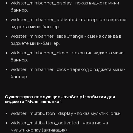
widster_minibanner_display
- показ виджета мини-
Согласен
баннер.
widster_minibanner_activated
- повторное открытие
виджета мини-баннер.
widster_minibanner_slideChange
- смена слайда в
виджете мини-баннер.
widster_minibanner_close
- закрытие виджета мини-
баннер.
widster_minibanner_click
- переход с виджета мини-
баннер.
Существуют следующие JavaScript-события для
виджета "Мультикнопка":
widster_multibutton_display
- показ мультикнопки.
widster_multibutton_activated
- нажатие на
мультикнопку (активация).