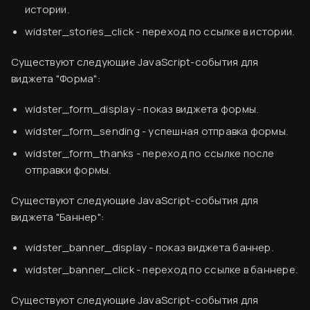
истории.
Подробнее
widster_stories_click
- переход по ссылке в истории.
Существуют следующие JavaScript-события для
виджета "Форма":
widster_form_display
- показ виджета формы.
widster_form_sending
- успешная отправка формы.
widster_form_thanks
- переход по ссылке после
отправки формы.
Существуют следующие JavaScript-события для
виджета "Баннер":
Вводная информация
widster_banner_display
- показ виджета баннер.
База знаний
Настройка аналитики в Яндекс.Метрика
widster_banner_click
- переход по ссылке в баннере.
Создание аккаунта
Как узнать свой счетчик Яндекс.Метрики
Существуют следующие JavaScript-события для