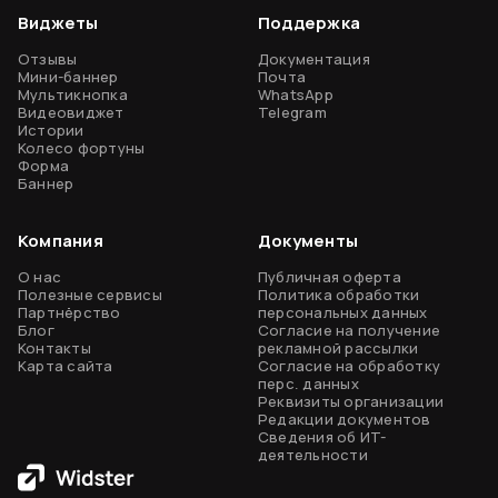
Виджеты
Поддержка
Виджеты
Отзывы
Документация
Отзывы
Мини-баннер
Почта
Мультикнопка
WhatsApp
Мини-баннер
Видеовиджет
Telegram
Истории
Колесо фортуны
Мультикнопка
Форма
Баннер
Видеовиджет
Истории
Компания
Документы
Колесо фортуны
О нас
Публичная оферта
Полезные сервисы
Политика обработки
Виджеты в Telegram
Партнёрство
персональных данных
Блог
Согласие на получение
Контакты
Форма
рекламной рассылки
Карта сайта
Согласие на обработку
перс. данных
Баннер
Реквизиты организации
Редакции документов
Тарифы
Сведения об ИТ-
Продолжая использовать сайт вы даёте согласие на использование
деятельности
Cookie-файлов на условиях
Политики обработки персональных
данных
. Если вы не хотите, чтобы ваши данные обрабатывались,
Сервисы
измените настройки браузера.