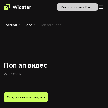
Регистрация / Вход
Главная
Блог
Поп ап видео
Поп ап видео
22.04.2025
Cоздать поп-ап видео