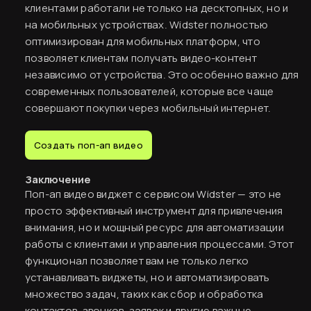
клиентами работали не только на десктопных, но и
на мобильных устройствах. Widster полностью
оптимизирован для мобильных платформ, что
позволяет клиентам получать видео-контент
независимо от устройства. Это особенно важно для
современных пользователей, которые все чаще
совершают покупки через мобильный интернет.
Cоздать поп-ап видео
Заключение
Поп-ап видео виджет с сервисом Widster — это не
просто эффективный инструмент для привлечения
внимания, но и мощный ресурс для автоматизации
работы с клиентами и управления процессами. Этот
функционал позволяет вам не только легко
устанавливать виджеты, но и автоматизировать
множество задач, таких как сбор и обработка
контактов, звонков, заявок и другие важные