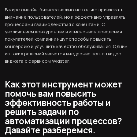
В мире онлайн-бизнеса важно не только привлекать
внимание пользователей, но и эффективно управлять
процессами взаимодействия с клиентами. С
увеличением конкуренции и изменением поведения
покупателей компании ищут способы повысить
конверсию и улучшить качество обслуживания. Одним
из таких решений является внедрение поп-ап видео
виджета с сервисом Widster.
Как этот инструмент может
помочь вам повысить
эффективность работы и
решить задачи по
автоматизации процессов?
Давайте разберемся.