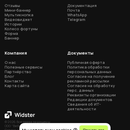
Отзывы
Документация
Отзывы
Мини-баннер
Почта
Мультикнопка
WhatsApp
Мини-баннер
Видеовиджет
Telegram
Истории
Колесо фортуны
Мультикнопка
Форма
Баннер
Видеовиджет
Истории
Компания
Документы
Колесо фортуны
О нас
Публичная оферта
Полезные сервисы
Политика обработки
Виджеты в Telegram
Партнёрство
персональных данных
Блог
Согласие на получение
Контакты
Форма
рекламной рассылки
Карта сайта
Согласие на обработку
перс. данных
Баннер
Реквизиты организации
Редакции документов
Тарифы
Сведения об ИТ-
Продолжая использовать сайт вы даёте согласие на использование
деятельности
Cookie-файлов на условиях
Политики обработки персональных
данных
. Если вы не хотите, чтобы ваши данные обрабатывались,
Сервисы
измените настройки браузера.
©
2026
Все права защищены
ООО "Вебстер Эстд" ИНН: 7735172030
Генератор скрипта для JS-целей
Сервис создан студией
Вебстер