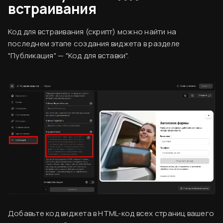
встраивания
Код для встраивания (скрипт) можно найти на
последнем этапе создания виджета в разделе
"Публикация" — "Код для вставки".
Согласен
Вводная информация
База знаний
Создание аккаунта
Оплата сервиса
Добавьте код виджета в HTML-код всех страниц вашего
Финальный ужин Два шефа – одна кухня
Код виджета