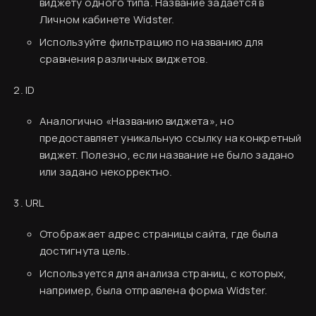
виджету одного типа. Название задаётся в
Личном кабинете Widster.
Используйте фильтрацию по названию для
сравнения различных виджетов.
ID
Аналогично «Названию виджета», но
предоставляет уникальную ссылку на конкретный
виджет. Полезно, если название не было задано
или задано некорректно.
URL
Финальный ужин Два шефа – одна кухня
Хотите приобщиться к миру высокой кухни и
Отображает адрес страницы сайта, где была
стать частью события?
Вводная информация
достигнута цель.
База знаний
Используется для анализа страниц, с которых,
Подробнее
например, была отправлена форма Widster.
Создание аккаунта