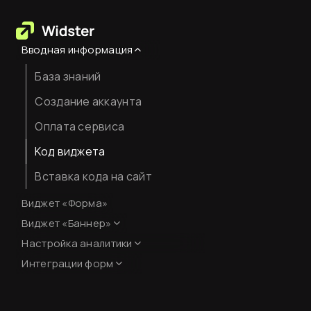
Вводная информация
База знаний
Создание аккаунта
Оплата сервиса
Код виджета
Вставка кода на сайт
Виджет «Форма»
Виджет «Баннер»
Настройка аналитики
Оформление
Интеграции форм
Настройка Яндекс.Метрики
Интеграции форм
JavaScript-события для
целей