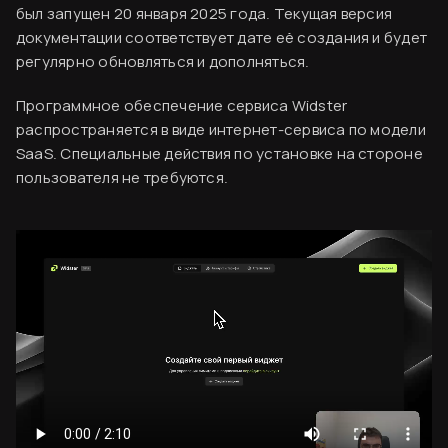
был запущен 20 января 2025 года. Текущая версия
документации соответствует дате её создания и будет
регулярно обновляться и дополняться.
Программное обеспечение сервиса Widster
распространяется в виде интернет-сервиса по модели
SaaS. Специальные действия по установке на стороне
пользователя не требуются.
Вводная информация
Согласен
База знаний
Создание аккаунта
Оплата сервиса
Код виджета
Финальный ужин Два шефа – одна кухня
Хотите приобщиться к миру высокой кухни и
Вставка кода на сайт
стать частью события?