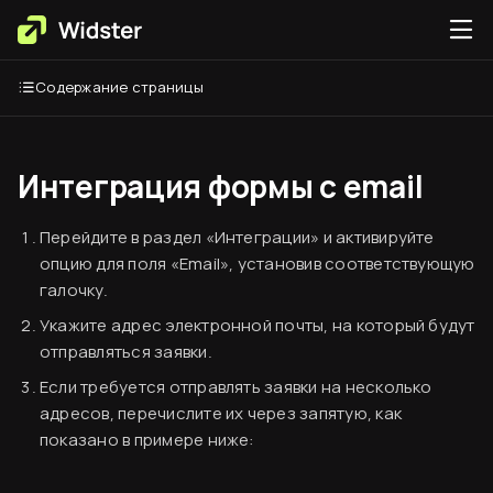
Содержание страницы
Интеграция формы с email
Перейдите в раздел «Интеграции» и активируйте
Вводная информация
опцию для поля «Email», установив соответствующую
галочку.
База знаний
Укажите адрес электронной почты, на который будут
Создание аккаунта
отправляться заявки.
Оплата сервиса
Если требуется отправлять заявки на несколько
адресов, перечислите их через запятую, как
Код виджета
показано в примере ниже:
Вставка кода на сайт
Виджет «Форма»