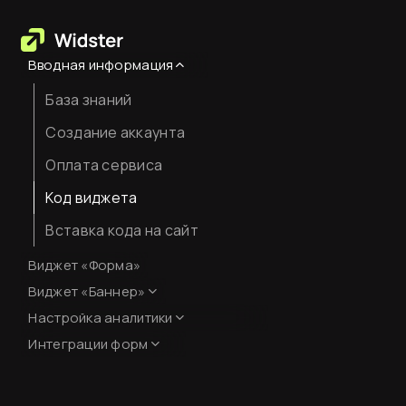
Вводная информация
База знаний
Создание аккаунта
Оплата сервиса
Код виджета
Вставка кода на сайт
Виджет «Форма»
Виджет «Баннер»
Настройка аналитики
Оформление
Интеграции форм
Настройка Яндекс.Метрики
Интеграции форм
JavaScript-события для
целей