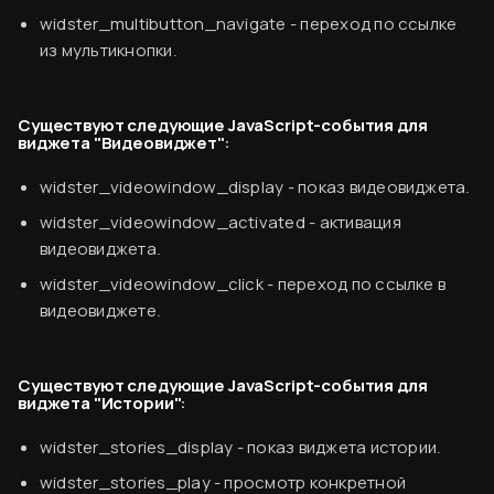
widster_multibutton_navigate
- переход по ссылке
из мультикнопки.
Существуют следующие JavaScript-события для
виджета "Видеовиджет":
widster_videowindow_display
- показ видеовиджета.
widster_videowindow_activated
- активация
видеовиджета.
widster_videowindow_click
- переход по ссылке в
видеовиджете.
Существуют следующие JavaScript-события для
виджета "Истории":
Финальный ужин Два шефа – одна кухня
Хотите приобщиться к миру высокой кухни и
widster_stories_display
- показ виджета истории.
стать частью события?
widster_stories_play
- просмотр конкретной