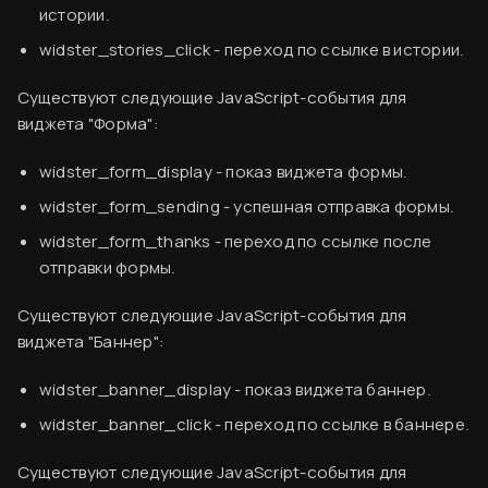
истории.
Подробнее
widster_stories_click
- переход по ссылке в истории.
Существуют следующие JavaScript-события для
виджета "Форма":
widster_form_display
- показ виджета формы.
widster_form_sending
- успешная отправка формы.
widster_form_thanks
- переход по ссылке после
отправки формы.
Существуют следующие JavaScript-события для
виджета "Баннер":
Вводная информация
widster_banner_display
- показ виджета баннер.
База знаний
Настройка аналитики в Яндекс.Метрика
widster_banner_click
- переход по ссылке в баннере.
Создание аккаунта
Как узнать свой счетчик Яндекс.Метрики
Существуют следующие JavaScript-события для