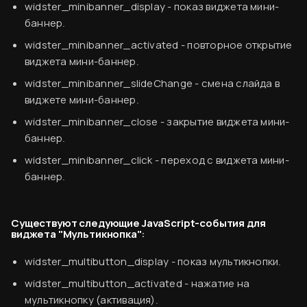
widster_minibanner_display
- показ виджета мини-
Согласен
баннер.
widster_minibanner_activated
- повторное открытие
виджета мини-баннер.
widster_minibanner_slideChange
- смена слайда в
виджете мини-баннер.
widster_minibanner_close
- закрытие виджета мини-
баннер.
widster_minibanner_click
- переход с виджета мини-
баннер.
Существуют следующие JavaScript-события для
виджета "Мультикнопка":
widster_multibutton_display
- показ мультикнопки.
widster_multibutton_activated
- нажатие на
мультикнопку (активация).