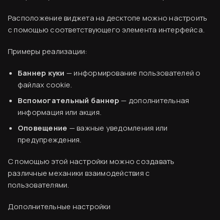
Расположение виджета на десктопе можно настроить
с помощью соответствующего элемента интерфейса.
Примеры реализации:
Баннер куки
— информирование пользователей о
файлах cookie.
Вспомогательный баннер
— дополнительная
информация или акция.
Оповещение
— важные уведомления или
Вводная информация
предупреждения.
База знаний
С помощью этой настройки можно создавать
различные механики взаимодействия с
Создание аккаунта
пользователями.
Оплата сервиса
Виджет «Баннер» и все его настройки
Дополнительные настройки
Код виджета
1. Оформление