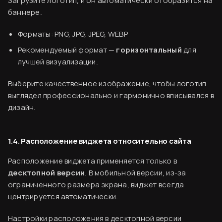
Загрузите логотип, и он автоматически отобразится на
баннере.
Форматы: PNG, JPG, JPEG, WEBP
Рекомендуемый формат —
горизонтальный
для
лучшей визуализации.
Выберите качественное изображение, чтобы логотип
Финальный ужин Два шефа – одна кухня
выглядел профессионально и гармонично вписывался в
Хотите приобщиться к миру высокой кухни и
дизайн.
стать частью события?
1.4. Расположение виджета относительно сайта
Подробнее
Расположение виджета применяется только в
десктопной версии
. В мобильной версии, из-за
ограниченного размера экрана, виджет всегда
центрируется автоматически.
Настройки расположения в десктопной версии