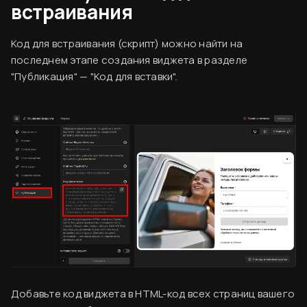
встраивания
Код для встраивания (скрипт) можно найти на
последнем этапе создания виджета в разделе
"Публикация" — "Код для вставки".
Согласен
Вводная информация
База знаний
Создание аккаунта
Оплата сервиса
Добавьте код виджета в HTML-код всех страниц вашего
Финальный ужин Два шефа – одна кухня
Код виджета